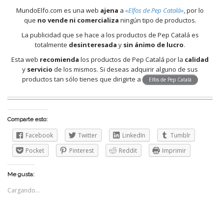
MundoElfo.com es una web
ajena
a
«Elfos de Pep Catalá»
, por lo
que
no vende ni comercializa
ningún tipo de productos.
La publicidad que se hace a los productos de Pep Catalá es
totalmente
desinteresada
y
sin ánimo de lucro
.
Esta web
recomienda
los productos de Pep Catalá por la
calidad
y
servicio
de los mismos. Si deseas adquirir alguno de sus
productos tan sólo tienes que dirigirte a
Elfos de Pep Catalá
Comparte esto:
Facebook
Twitter
LinkedIn
Tumblr
Pocket
Pinterest
Reddit
Imprimir
Me gusta:
Cargando...