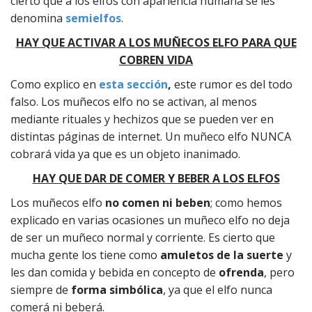
cierto que a los elfos con apariencia humana se les
denomina
semielfos
.
HAY QUE ACTIVAR A LOS MUÑECOS ELFO PARA QUE
COBREN VIDA
Como explico en
esta sección
,
este rumor es del todo
falso. Los muñecos elfo no se activan, al menos
mediante rituales y hechizos que se pueden ver en
distintas páginas de internet. Un muñeco elfo NUNCA
cobrará vida ya que es un objeto inanimado.
HAY QUE DAR DE COMER Y BEBER A LOS ELFOS
Los muñecos elfo
no comen ni beben
; como hemos
explicado en varias ocasiones un muñeco elfo no deja
de ser un muñeco normal y corriente. Es cierto que
mucha gente los tiene como
amuletos de la suerte
y
les dan comida y bebida en concepto de
ofrenda
, pero
siempre de
forma simbólica
, ya que el elfo nunca
comerá ni beberá.