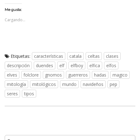
Me gusta:
Cargando...
Etiquetas:
características
catala
celtas
clases
descripción
duendes
elf
elfboy
elfica
elfos
elves
folclore
gnomos
guerreros
hadas
magico
mitología
mitológicos
mundo
navideños
pep
seres
tipos
N
a
v
Buscar: