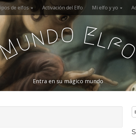
ipos de elfos
Activación del Elfo
Mi elfo y yo
A
o
d
E
n
l
u
f
M
Entra en su mágico mundo
B
S