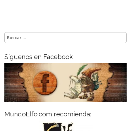
a
s
Buscar:
Síguenos en Facebook
MundoElfo.com recomienda: