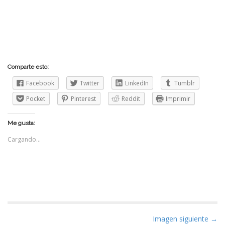
Comparte esto:
Facebook
Twitter
LinkedIn
Tumblr
Pocket
Pinterest
Reddit
Imprimir
Me gusta:
Cargando...
N
Imagen siguiente →